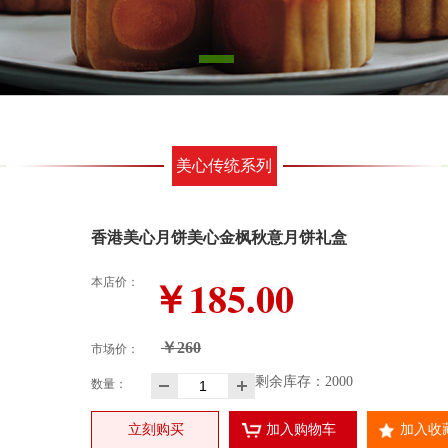
美心传统系列
香港美心月饼美心金枫秋意月饼礼盒
￥185.00
本店价：
￥260
市场价：
剩余库存：
2000
数量：
立刻购买
加入购物车
加入收